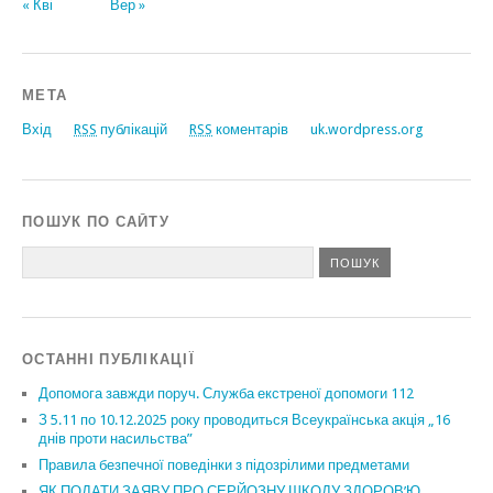
« Кві
Вер »
МЕТА
Вхід
RSS
публікацій
RSS
коментарів
uk.wordpress.org
ПОШУК ПО САЙТУ
ОСТАННІ ПУБЛІКАЦІЇ
Допомога завжди поруч. Служба екстреної допомоги 112
З 5.11 по 10.12.2025 року проводиться Всеукраїнська акція „16
днів проти насильства”
Правила безпечної поведінки з підозрілими предметами
ЯК ПОДАТИ ЗАЯВУ ПРО СЕРЙОЗНУ ШКОДУ ЗДОРОВ’Ю