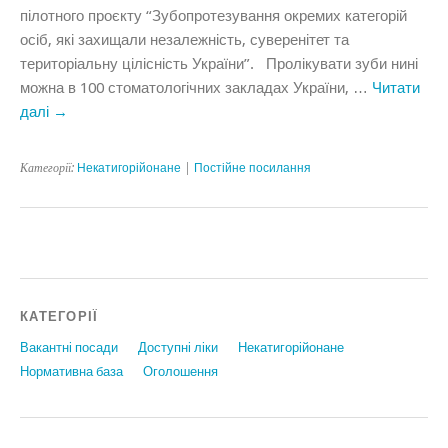
пілотного проєкту “Зубопротезування окремих категорій
осіб, які захищали незалежність, суверенітет та
територіальну цілісність України”. Пролікувати зуби нині
можна в 100 стоматологічних закладах України, …
Читати
далі
→
Категорії:
Некатигорійонане
|
Постійне посилання
КАТЕГОРІЇ
Вакантні посади
Доступні ліки
Некатигорійонане
Нормативна база
Оголошення