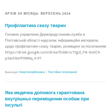
АРХІВ ЗА МІСЯЦЬ:
ВЕРЕСЕНЬ 2024
Профілактика сказу тварин
Головне управління Держпродспоживслужби в
Полтавській області надсилає інформаційні матеріали,
щодо профілактики сказу тварин, розміщені за посиланням
https://drive.google.com/drive/folders/1fgzI_FN-KxKC9-
p3asS9aYPXWAq_4-97
Категорії:
Некатигорійонане
|
Постійне посилання
Яка медична допомога гарантована
внутрішньо переміщеним особам при
інсульті