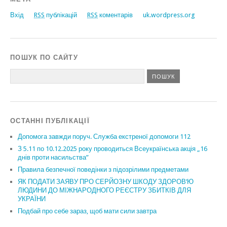
Вхід
RSS
публікацій
RSS
коментарів
uk.wordpress.org
ПОШУК ПО САЙТУ
ОСТАННІ ПУБЛІКАЦІЇ
Допомога завжди поруч. Служба екстреної допомоги 112
З 5.11 по 10.12.2025 року проводиться Всеукраїнська акція „16
днів проти насильства”
Правила безпечної поведінки з підозрілими предметами
ЯК ПОДАТИ ЗАЯВУ ПРО СЕРЙОЗНУ ШКОДУ ЗДОРОВ’Ю
ЛЮДИНИ ДО МІЖНАРОДНОГО РЕЄСТРУ ЗБИТКІВ ДЛЯ
УКРАЇНИ
Подбай про себе зараз, щоб мати сили завтра