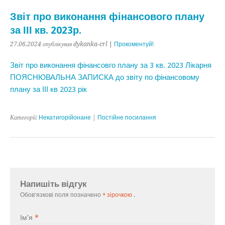
Звіт про виконання фінансового плану
за ІІІ кв. 2023р.
27.06.2024
опублікував dykanka-crl
|
Прокоментуй!
Звіт про виконання фінансовго плану за 3 кв. 2023 Лікарня
ПОЯСНЮВАЛЬНА ЗАПИСКА до звіту по фінансовому
плану за ІІІ кв 2023 рік
Категорії:
Некатигорійонане
|
Постійне посилання
Напишіть відгук
Обов'язкові поля позначено
* зірочкою
.
Ім’я
*