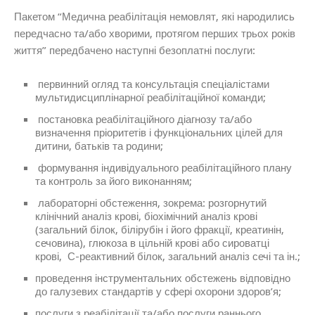
Пакетом “Медична реабілітація немовлят, які народились
передчасно та/або хворими, протягом перших трьох років
життя” передбачено наступні безоплатні послуги:
первинний огляд та консультація спеціалістами
мультидисциплінарної реабілітаційної команди;
постановка реабілітаційного діагнозу та/або
визначення пріоритетів і функціональних цілей для
дитини, батьків та родини;
формування індивідуального реабілітаційного плану
та контроль за його виконанням;
лабораторні обстеження, зокрема: розгорнутий
клінічний аналіз крові, біохімічний аналіз крові
(загальний білок, білірубін і його фракції, креатинін,
сечовина), глюкоза в цільній крові або сироватці
крові, С-реактивний білок, загальний аналіз сечі та ін.;
проведення інструментальних обстежень відповідно
до галузевих стандартів у сфері охорони здоров’я;
послуги з реабілітації та/або послуги раннього