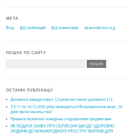
МЕТА
Вхід
RSS
публікацій
RSS
коментарів
uk.wordpress.org
ПОШУК ПО САЙТУ
ОСТАННІ ПУБЛІКАЦІЇ
Допомога завжди поруч. Служба екстреної допомоги 112
З 5.11 по 10.12.2025 року проводиться Всеукраїнська акція „16
днів проти насильства”
Правила безпечної поведінки з підозрілими предметами
ЯК ПОДАТИ ЗАЯВУ ПРО СЕРЙОЗНУ ШКОДУ ЗДОРОВ’Ю
ЛЮДИНИ ДО МІЖНАРОДНОГО РЕЄСТРУ ЗБИТКІВ ДЛЯ