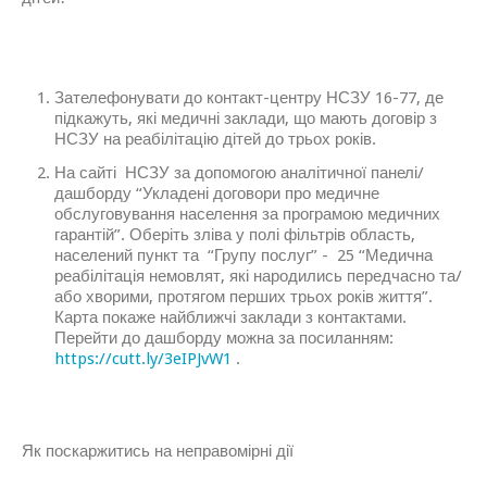
Зателефонувати до контакт-центру НСЗУ 16-77, де
підкажуть, які медичні заклади, що мають договір з
НСЗУ на реабілітацію дітей до трьох років.
На сайті НСЗУ за допомогою аналітичної панелі/
дашборду “Укладені договори про медичне
обслуговування населення за програмою медичних
гарантій”. Оберіть зліва у полі фільтрів область,
населений пункт та “Групу послуг” - 25 “Медична
реабілітація немовлят, які народились передчасно та/
або хворими, протягом перших трьох років життя”.
Карта покаже найближчі заклади з контактами.
Перейти до дашборду можна за посиланням:
https://cutt.ly/3eIPJvW1
.
Як поскаржитись на неправомірні дії