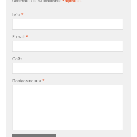
Обов'язкові поля позначено
* зірочкою
.
Ім’я
*
E-mail
*
Сайт
Повідомлення
*